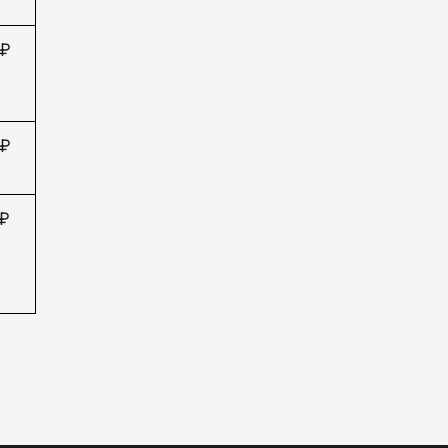
₽
₽
₽